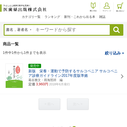
カテゴリ一覧
ランキング
新刊・これから出る本
雑誌
検索
商品一覧
1件中1件から1件までを表示
絞り込み »
発売中
新版 栄養・運動で予防するサルコペニア
サルコペニ
ア診療ガイドライン2017年度版準拠
葛谷雅文・雨海照祥 編
定価
3,960円
2018年6月発行
< 前へ
次へ >