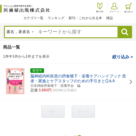
カテゴリ一覧
ランキング
新刊・これから出る本
雑誌
検索
商品一覧
1件中1件から1件までを表示
絞り込み »
発売中
脳神経内科疾患の摂食嚥下・栄養ケアハンドブック
患
者・家族とケアスタッフのための手引きとQ＆A
日本神経摂食嚥下・栄養学会 編
定価
3,960円
2023年11月発行
< 前へ
次へ >