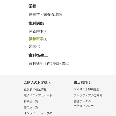
栄養
栄養学・栄養管理
(5)
歯科医師
摂食嚥下
(5)
隣接医学
(1)
栄養
(1)
歯科衛生士
歯科衛生士向け臨床書
(1)
ご購入のお客様へ
書店様向け
正誤表／補足情報
マイリスト印刷機能
電子メディアサポート
ブックフェアのご案内
特約店一覧
書誌データの
一括ダウンロード
協力店一覧
オンラインショップの