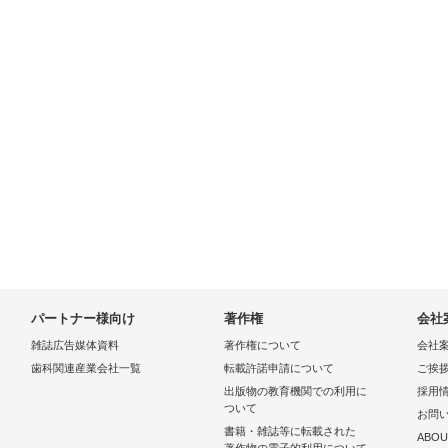
パートナー様向け
著作権
会社
雑誌広告媒体資料
著作権について
会社
歯科関連産業会社一覧
転載許諾申請について
ご挨
出版物の教育機関での利用に
採用
ついて
お問
書籍・雑誌等に転載された
ABOU