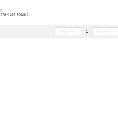
発行
8-4-263-70628-2
< 前のページ
1
次のページ >