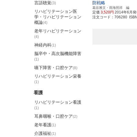
言語聴覚
防戦略
(3)
葛谷雅文・雨海照祥 編
リハビリテーション医
定価
3,520円
2014年6月
学・リハビリテーション
注文コード：706280 ISBN97
概論
(4)
老年リハビリテーション
(4)
神経内科
(1)
脳卒中・高次脳機能障害
(1)
嚥下障害・口腔ケア
(8)
リハビリテーション栄養
(1)
看護
リハビリテーション看護
(1)
耳鼻咽喉・口腔ケア
(2)
老年看護
(1)
介護福祉
(1)