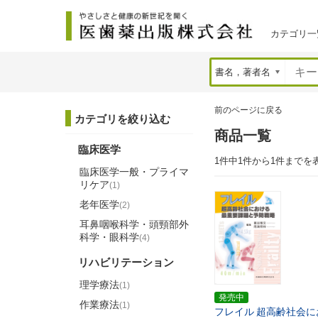
カテゴリ一
前のページに戻る
カテゴリを絞り込む
商品一覧
臨床医学
1件中1件から1件までを
臨床医学一般・プライマ
リケア
(1)
老年医学
(2)
耳鼻咽喉科学・頭頸部外
科学・眼科学
(4)
リハビリテーション
理学療法
(1)
発売中
作業療法
(1)
フレイル
超高齢社会に