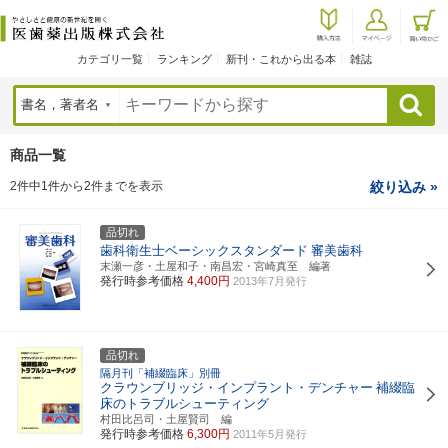
カテゴリ一覧
ランキング
新刊・これから出る本
雑誌
検索
商品一覧
2件中1件から2件までを表示
絞り込み »
品切れ
歯科衛生士ベーシックスタンダード
審美歯科
末瀬一彦・土屋和子・南昌宏・宮崎真至 編著
発行時参考価格
4,400円
2013年7月発行
品切れ
隔月刊「補綴臨床」別冊
クラウンブリッジ・インプラント・デンチャー
補綴臨
床のトラブルシューティング
村田比呂司・土屋賢司 編
発行時参考価格
6,300円
2011年5月発行