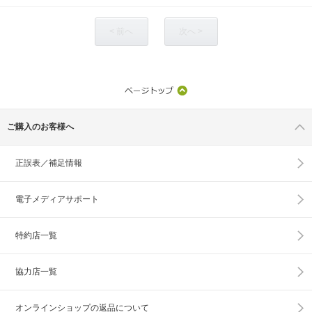
< 前へ
次へ >
ご購入のお客様へ
正誤表／補足情報
電子メディアサポート
特約店一覧
協力店一覧
オンラインショップの
返品について