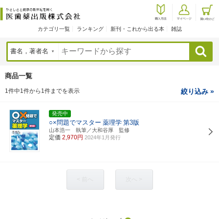
カテゴリ一覧
ランキング
新刊・これから出る本
雑誌
検索
商品一覧
1件中1件から1件までを表示
絞り込み »
発売中
○×問題でマスター
薬理学
第3版
山本浩一 執筆／大和谷厚 監修
定価
2,970円
2024年1月発行
< 前へ
次へ >