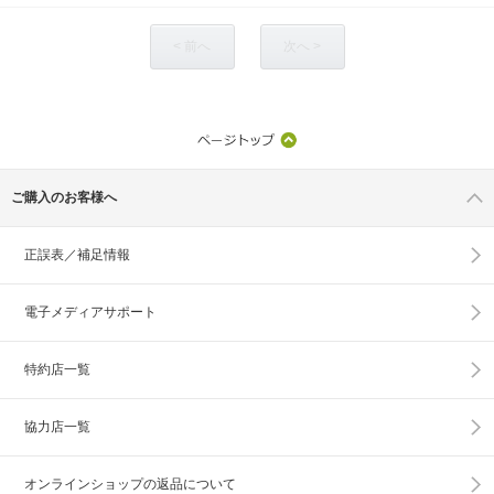
< 前へ
次へ >
ご購入のお客様へ
正誤表／補足情報
電子メディアサポート
特約店一覧
協力店一覧
オンラインショップの
返品について