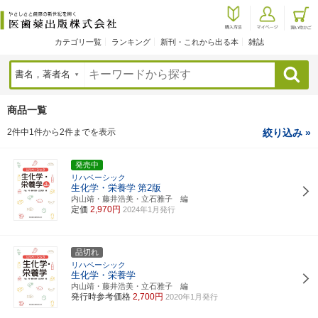
カテゴリ一覧
ランキング
新刊・これから出る本
雑誌
検索
商品一覧
2件中1件から2件までを表示
絞り込み »
発売中
リハベーシック
生化学・栄養学
第2版
内山靖・藤井浩美・立石雅子 編
定価
2,970円
2024年1月発行
品切れ
リハベーシック
生化学・栄養学
内山靖・藤井浩美・立石雅子 編
発行時参考価格
2,700円
2020年1月発行