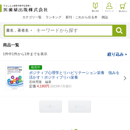
カテゴリ一覧
ランキング
新刊・これから出る本
雑誌
検索
商品一覧
1件中1件から1件までを表示
絞り込み »
発売中
ポジティブ心理学とリハビリテーション栄養 強みを
活かす！ポジティブリハ栄養
若林秀隆 編著
定価
4,180円
2023年7月発行
< 前へ
次へ >