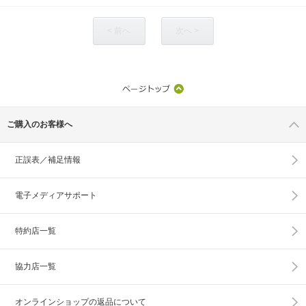
< 前へ
次へ >
ご購入のお客様へ
正誤表／補足情報
電子メディアサポート
特約店一覧
協力店一覧
オンラインショップの
返品について