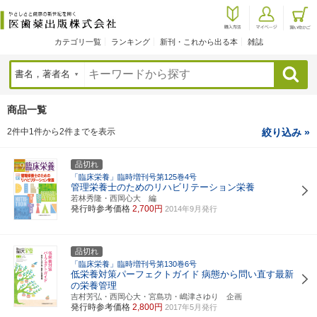
カテゴリ一覧
ランキング
新刊・これから出る本
雑誌
検索
商品一覧
2件中1件から2件までを表示
絞り込み »
品切れ
「臨床栄養」臨時増刊号第125巻4号
管理栄養士のためのリハビリテーション栄養
若林秀隆・西岡心大 編
発行時参考価格
2,700円
2014年9月発行
品切れ
「臨床栄養」臨時増刊号第130巻6号
低栄養対策パーフェクトガイド
病態から問い直す最新
の栄養管理
吉村芳弘・西岡心大・宮島功・嶋津さゆり 企画
発行時参考価格
2,800円
2017年5月発行