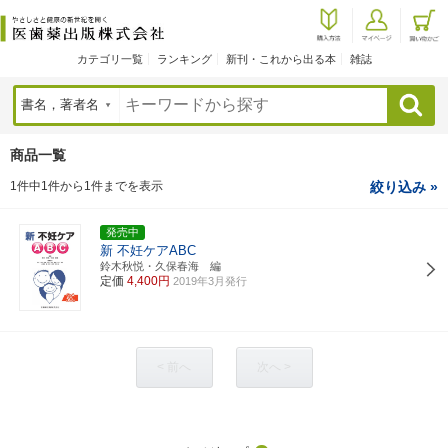
カテゴリ一覧
ランキング
新刊・これから出る本
雑誌
検索
商品一覧
1件中1件から1件までを表示
絞り込み »
発売中
新 不妊ケアABC
鈴木秋悦・久保春海 編
定価
4,400円
2019年3月発行
< 前へ
次へ >