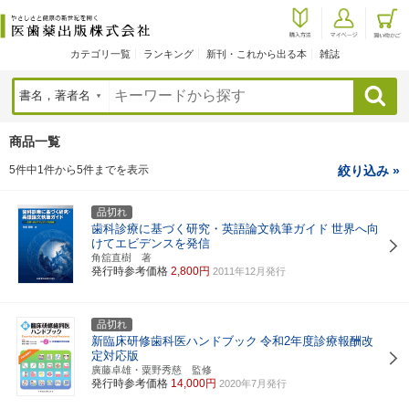
カテゴリ一覧
ランキング
新刊・これから出る本
雑誌
検索
商品一覧
5件中1件から5件までを表示
絞り込み »
品切れ
歯科診療に基づく研究・英語論文執筆ガイド
世界へ向
けてエビデンスを発信
角舘直樹 著
発行時参考価格
2,800円
2011年12月発行
品切れ
新臨床研修歯科医ハンドブック
令和2年度診療報酬改
定対応版
廣藤卓雄・粟野秀慈 監修
発行時参考価格
14,000円
2020年7月発行