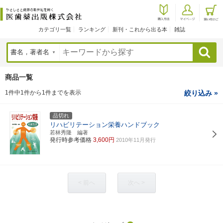
カテゴリ一覧
ランキング
新刊・これから出る本
雑誌
検索
商品一覧
1件中1件から1件までを表示
絞り込み »
品切れ
リハビリテーション栄養ハンドブック
若林秀隆 編著
発行時参考価格
3,600円
2010年11月発行
< 前へ
次へ >