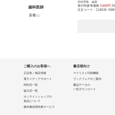
若林秀隆 編著
発行時参考価格
3,600円
2
歯科医師
注文コード：218630 ISBN97
栄養
(1)
ご購入のお客様へ
書店様向け
正誤表／補足情報
マイリスト印刷機能
電子メディアサポート
ブックフェアのご案内
特約店一覧
書誌データの
一括ダウンロード
協力店一覧
オンラインショップの
返品について
教科書採用特典サービス