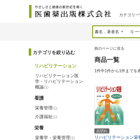
カテゴリ一
前のページに戻る
カテゴリを絞り込む
商品一覧
リハビリテーション
1件中1件から1件までを
リハビリテーション医
学・リハビリテーション
概論
(1)
看護
栄養管理
(1)
介護福祉
(1)
栄養
品切れ
リハビリテーション栄
栄養学・栄養管理
(1)