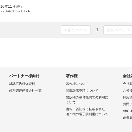
010年11月発行
8-4-263-21863-1
< 前のページ
1
次のページ >
パートナー様向け
著作権
会社
雑誌広告媒体資料
著作権について
会社
歯科関連産業会社一覧
転載許諾申請について
ご挨
出版物の教育機関での利用に
採用
ついて
お問
書籍・雑誌等に転載された
ABOU
著作物の電子的利用について
創業1