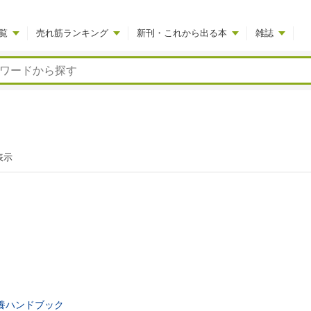
覧
売れ筋ランキング
新刊・これから出る本
雑誌
表示
養ハンドブック