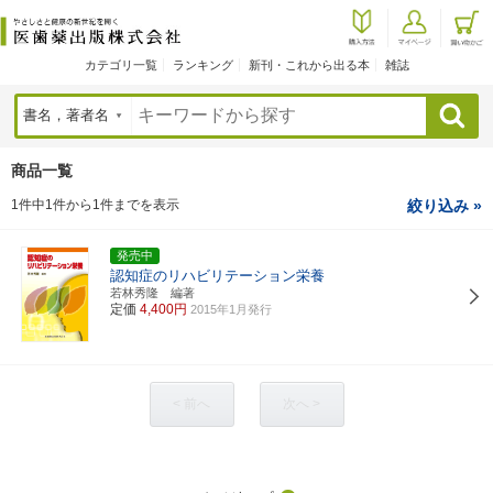
カテゴリ一覧
ランキング
新刊・これから出る本
雑誌
検索
商品一覧
1件中1件から1件までを表示
絞り込み »
発売中
認知症のリハビリテーション栄養
若林秀隆 編著
定価
4,400円
2015年1月発行
< 前へ
次へ >