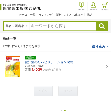
カテゴリ一覧
ランキング
新刊・これから出る本
雑誌
検索
商品一覧
1件中1件から1件までを表示
絞り込み »
発売中
認知症のリハビリテーション栄養
若林秀隆 編著
定価
4,400円
2015年1月発行
< 前へ
次へ >