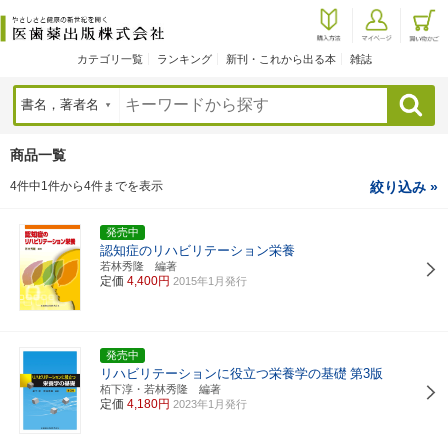
カテゴリ一覧
ランキング
新刊・これから出る本
雑誌
検索
商品一覧
4件中1件から4件までを表示
絞り込み »
発売中
認知症のリハビリテーション栄養
若林秀隆 編著
定価
4,400円
2015年1月発行
発売中
リハビリテーションに役立つ栄養学の基礎
第3版
栢下淳・若林秀隆 編著
定価
4,180円
2023年1月発行