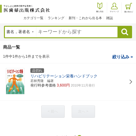
カテゴリ一覧
ランキング
新刊・これから出る本
雑誌
検索
商品一覧
1件中1件から1件までを表示
絞り込み »
品切れ
リハビリテーション栄養ハンドブック
若林秀隆 編著
発行時参考価格
3,600円
2010年11月発行
< 前へ
次へ >