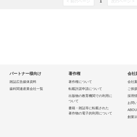
< 前のページ
1
次のページ >
パートナー様向け
著作権
会社
雑誌広告媒体資料
著作権について
会社
歯科関連産業会社一覧
転載許諾申請について
ご挨
出版物の教育機関での利用に
採用
ついて
お問
書籍・雑誌等に転載された
ABOU
著作物の電子的利用について
創業1