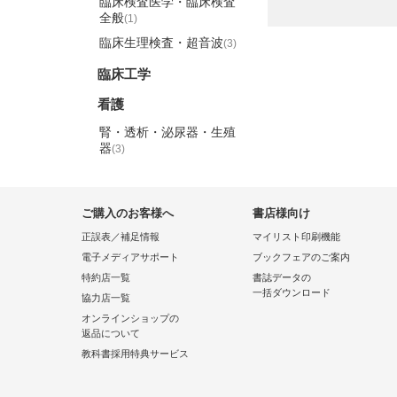
臨床検査医学・臨床検査
全般
(1)
臨床生理検査・超音波
(3)
臨床工学
看護
腎・透析・泌尿器・生殖
器
(3)
ご購入のお客様へ
書店様向け
正誤表／補足情報
マイリスト印刷機能
電子メディアサポート
ブックフェアのご案内
特約店一覧
書誌データの
一括ダウンロード
協力店一覧
オンラインショップの
返品について
教科書採用特典サービス