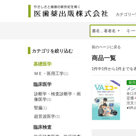
カテゴリ一
前のページに戻る
カテゴリを絞り込む
商品一覧
基礎医学
1件中1件から1件までを
ＭＥ・医用工学
(1)
発売
臨床医学
メン
診断学・検査診断学・画
春口
定価
像医学
(3)
注文コー
腎臓
●V
(1)
超音波医学
(3)
臨床検査