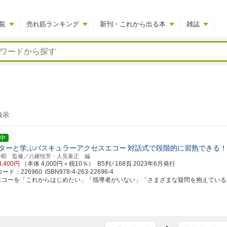
覧
売れ筋ランキング
新刊・これから出る本
雑誌
表示
中
ターと学ぶバスキュラーアクセスエコー
対話式で段階的に習熟できる！
洋昭 監修／八鍬恒芳・人見泰正 編
4,400円
（本体 4,000円＋税10％） B5判 ⁄ 168頁
2023年6月発行
ド：226960 ISBN978-4-263-22696-4
Aエコーを「これからはじめたい」「指導者がいない」「さまざまな疑問を抱えている」方に