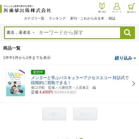
カテゴリ一覧
ランキング
新刊・これから出る本
雑誌
検索
商品一覧
1件中1件から1件までを表示
絞り込み »
発売中
メンターと学ぶバスキュラーアクセスエコー
対話式で
段階的に習熟できる！
春口洋昭 監修／八鍬恒芳・人見泰正 編
定価
4,400円
2023年6月発行
< 前へ
次へ >