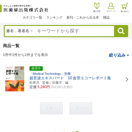
カテゴリ一覧
ランキング
新刊・これから出る本
雑誌
検索
商品一覧
1件中1件から1件までを表示
絞り込み »
発売中
「Medical Technology」別冊
超音波エキスパート 10
血管エコーレポート集
松尾汎 監修／佐藤洋 編
定価
5,280円
2011年1月発行
< 前へ
次へ >