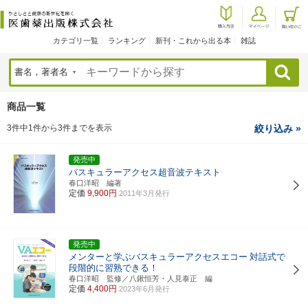
カテゴリ一覧
ランキング
新刊・これから出る本
雑誌
検索
商品一覧
3件中1件から3件までを表示
絞り込み »
発売中
バスキュラーアクセス超音波テキスト
春口洋昭 編著
定価
9,900円
2011年3月発行
発売中
メンターと学ぶバスキュラーアクセスエコー
対話式で
段階的に習熟できる！
春口洋昭 監修／八鍬恒芳・人見泰正 編
定価
4,400円
2023年6月発行