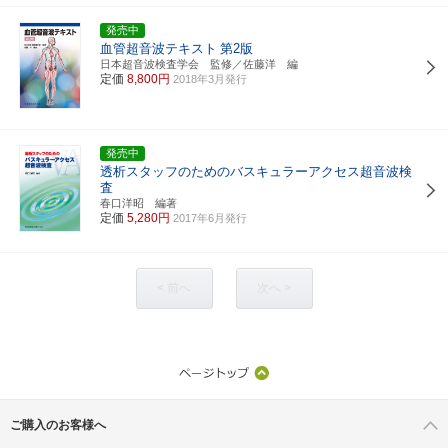
発売中
血管超音波テキスト
第2版
日本超音波検査学会 監修／佐藤洋 編
定価
8,800円
2018年3月発行
発売中
透析スタッフのためのバスキュラーアクセス超音波検
査
春口洋昭 編著
定価
5,280円
2017年6月発行
< 前へ
次へ >
ご購入のお客様へ