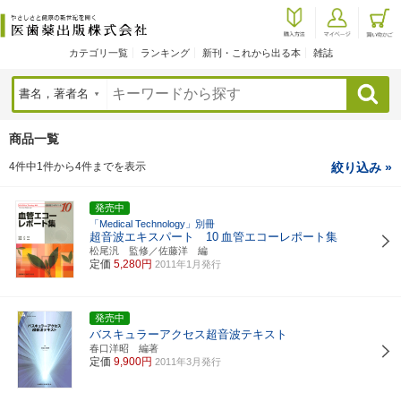
カテゴリ一覧
ランキング
新刊・これから出る本
雑誌
検索
商品一覧
4件中1件から4件までを表示
絞り込み »
発売中
「Medical Technology」別冊
超音波エキスパート 10
血管エコーレポート集
松尾汎 監修／佐藤洋 編
定価
5,280円
2011年1月発行
発売中
バスキュラーアクセス超音波テキスト
春口洋昭 編著
定価
9,900円
2011年3月発行