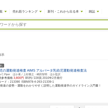
覧
売れ筋ランキング
新刊・これから出る本
雑誌
表示
れ
児の運動発達検査
AIMS アルバータ乳幼児運動発達検査法
tha C.Piper ほか著／上杉雅之・嶋田智明 ほか監訳
時参考価格
3,800円
B5判 ⁄ 228頁
2010年2月発行
ド：213390 ISBN978-4-263-21339-1
動発達の姿勢・運動をわかりやすく説明した運動発達学のガイドライン入門書！