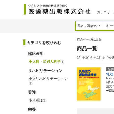
カテゴリ一
前のページに戻る
カテゴリを絞り込む
商品一覧
臨床医学
1件中1件から1件までを
小児科・産婦人科学
(1)
品切
リハビリテーション
乳幼
小児リハビリテーション
Mar
発行
(1)
注文コー
●運
看護
小児看護
(1)
栄養