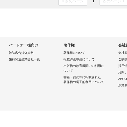
< 前のページ
1
次のページ >
パートナー様向け
著作権
会社
雑誌広告媒体資料
著作権について
会社
歯科関連産業会社一覧
転載許諾申請について
ご挨
出版物の教育機関での利用に
採用
ついて
お問
書籍・雑誌等に転載された
ABOU
著作物の電子的利用について
創業1