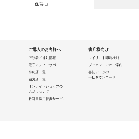
保育
(1)
ご購入のお客様へ
書店様向け
正誤表／補足情報
マイリスト印刷機能
電子メディアサポート
ブックフェアのご案内
特約店一覧
書誌データの
一括ダウンロード
協力店一覧
オンラインショップの
返品について
教科書採用特典サービス