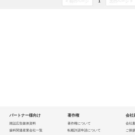
< 前のページ
1
次のページ >
パートナー様向け
著作権
会社
雑誌広告媒体資料
著作権について
会社
歯科関連産業会社一覧
転載許諾申請について
ご挨