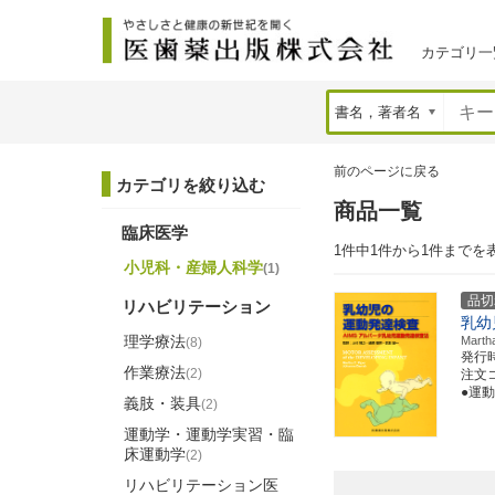
カテゴリ一
前のページに戻る
カテゴリを絞り込む
商品一覧
臨床医学
1件中1件から1件までを
小児科・産婦人科学
(1)
品切
リハビリテーション
乳幼
理学療法
Mar
(8)
発行
作業療法
(2)
注文コー
●運
義肢・装具
(2)
運動学・運動学実習・臨
床運動学
(2)
リハビリテーション医