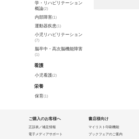
学・リハビリテーション
概論
(2)
内部障害
(1)
運動器疾患
(1)
小児リハビリテーション
(7)
脳卒中・高次脳機能障害
(1)
看護
小児看護
(2)
栄養
保育
(1)
ご購入のお客様へ
書店様向け
正誤表／補足情報
マイリスト印刷機能
電子メディアサポート
ブックフェアのご案内