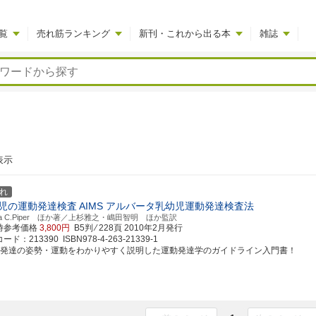
覧
売れ筋ランキング
新刊・これから出る本
雑誌
表示
れ
児の運動発達検査
AIMS アルバータ乳幼児運動発達検査法
tha C.Piper ほか著／上杉雅之・嶋田智明 ほか監訳
時参考価格
3,800円
B5判 ⁄ 228頁
2010年2月発行
ド：213390 ISBN978-4-263-21339-1
動発達の姿勢・運動をわかりやすく説明した運動発達学のガイドライン入門書！