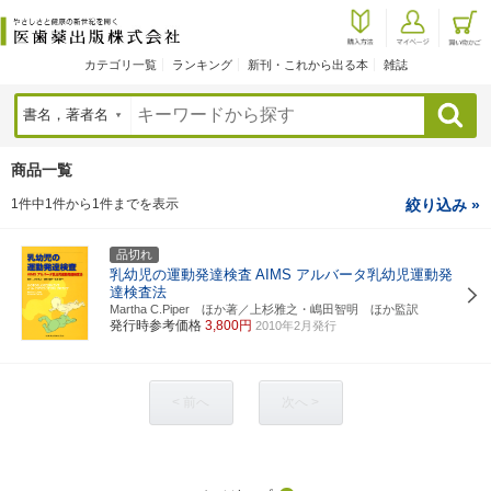
カテゴリ一覧
ランキング
新刊・これから出る本
雑誌
検索
商品一覧
1件中1件から1件までを表示
絞り込み »
品切れ
乳幼児の運動発達検査
AIMS アルバータ乳幼児運動発
達検査法
Martha C.Piper ほか著／上杉雅之・嶋田智明 ほか監訳
発行時参考価格
3,800円
2010年2月発行
< 前へ
次へ >