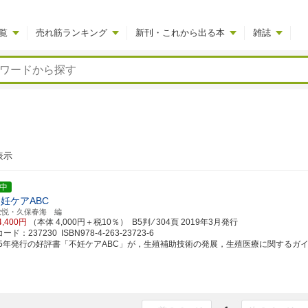
覧
売れ筋ランキング
新刊・これから出る本
雑誌
表示
中
不妊ケアABC
秋悦・久保春海 編
4,400円
（本体 4,000円＋税10％） B5判 ⁄ 304頁
2019年3月発行
ド：237230 ISBN978-4-263-23723-6
005年発行の好評書「不妊ケアABC」が，生殖補助技術の発展，生殖医療に関するガイドライ