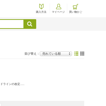
購入方法
マイページ
買い物かご
検索
並び替え：
ンの改定......