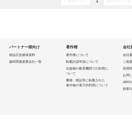
< 前のページ
1
次のページ >
パートナー様向け
著作権
会社
雑誌広告媒体資料
著作権について
会社
歯科関連産業会社一覧
転載許諾申請について
ご挨
出版物の教育機関での利用に
採用
ついて
お問
書籍・雑誌等に転載された
ABOU
著作物の電子的利用について
創業1