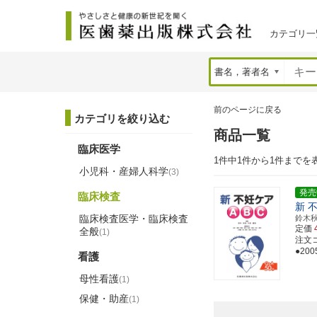
カテゴリ一
前のページに戻る
カテゴリを絞り込む
商品一覧
臨床医学
1件中1件から1件までを
小児科・産婦人科学
(3)
発売
臨床検査
新 
臨床検査医学・臨床検査
鈴木
定価
全般
(1)
注文コー
●2
看護
母性看護
(1)
保健・助産
(1)