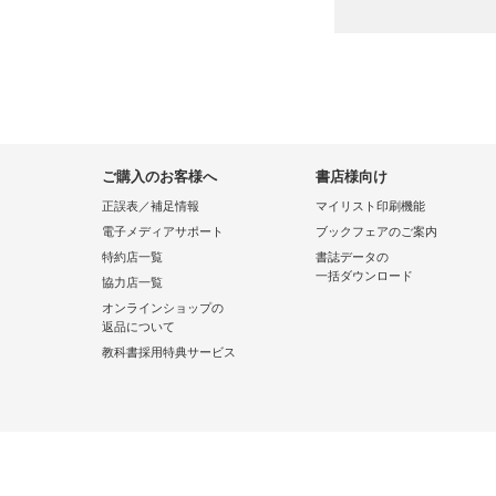
ご購入のお客様へ
書店様向け
正誤表／補足情報
マイリスト印刷機能
電子メディアサポート
ブックフェアのご案内
特約店一覧
書誌データの
一括ダウンロード
協力店一覧
オンラインショップの
返品について
教科書採用特典サービス