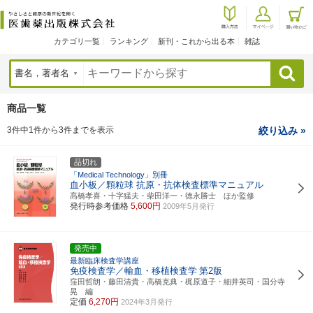
カテゴリ一覧
ランキング
新刊・これから出る本
雑誌
検索
商品一覧
3件中1件から3件までを表示
絞り込み »
品切れ
「Medical Technology」別冊
血小板／顆粒球 抗原・抗体検査標準マニュアル
髙橋孝喜・十字猛夫・柴田洋一・徳永勝士 ほか監修
発行時参考価格
5,600円
2009年5月発行
発売中
最新臨床検査学講座
免疫検査学／輸血・移植検査学
第2版
窪田哲朗・藤田清貴・高橋克典・梶原道子・細井英司・国分寺
晃 編
定価
6,270円
2024年3月発行