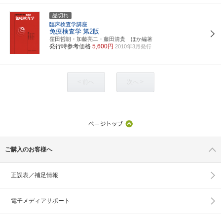
品切れ
臨床検査学講座
免疫検査学
第2版
窪田哲朗・加藤亮二・藤田清貴 ほか編著
発行時参考価格
5,600円
2010年3月発行
< 前へ
次へ >
ご購入のお客様へ
正誤表／補足情報
電子メディアサポート