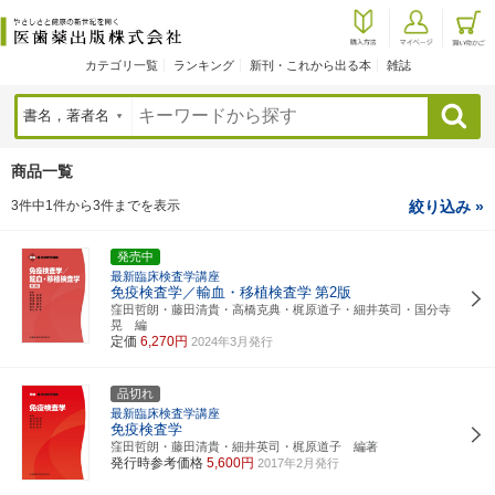
カテゴリ一覧
ランキング
新刊・これから出る本
雑誌
検索
商品一覧
3件中1件から3件までを表示
絞り込み »
発売中
最新臨床検査学講座
免疫検査学／輸血・移植検査学
第2版
窪田哲朗・藤田清貴・高橋克典・梶原道子・細井英司・国分寺
晃 編
定価
6,270円
2024年3月発行
品切れ
最新臨床検査学講座
免疫検査学
窪田哲朗・藤田清貴・細井英司・梶原道子 編著
発行時参考価格
5,600円
2017年2月発行