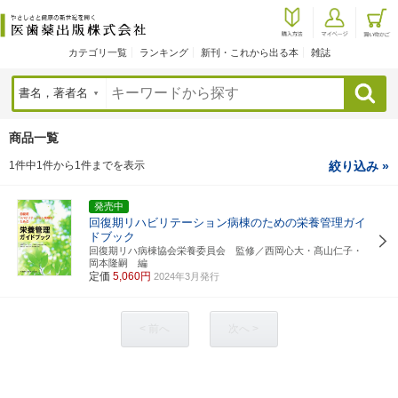
カテゴリ一覧
ランキング
新刊・これから出る本
雑誌
検索
商品一覧
1件中1件から1件までを表示
絞り込み »
発売中
回復期リハビリテーション病棟のための栄養管理ガイ
ドブック
回復期リハ病棟協会栄養委員会 監修／西岡心大・髙山仁子・
岡本隆嗣 編
定価
5,060円
2024年3月発行
< 前へ
次へ >