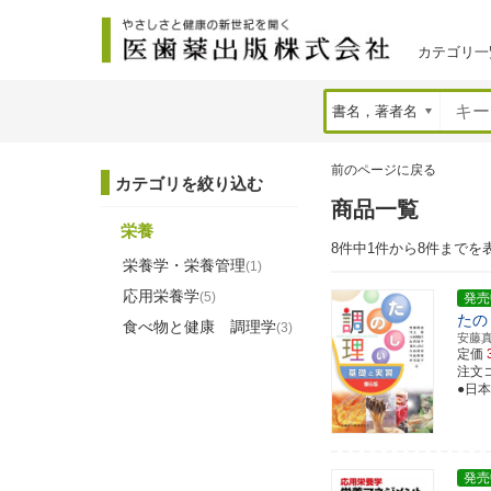
カテゴリ一
前のページに戻る
カテゴリを絞り込む
商品一覧
栄養
8件中1件から8件までを
栄養学・栄養管理
(1)
応用栄養学
(5)
発売
たの
食べ物と健康 調理学
(3)
安藤
定価
注文コー
●日本
発売