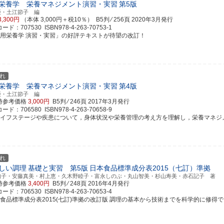
栄養学 栄養マネジメント演習・実習
第5版
優・土江節子 編
3,300円
（本体 3,000円＋税10％） B5判 ⁄ 256頁
2020年3月発行
ド：707530 ISBN978-4-263-70753-1
応用栄養学 演習・実習」の好評テキストが待望の改訂！
れ
栄養学 栄養マネジメント演習・実習
第4版
優・土江節子 編
時参考価格
3,000円
B5判 ⁄ 246頁
2017年3月発行
ド：706580 ISBN978-4-263-70658-9
ライフステージや疾患について，身体状況や栄養管理の考え方を理解し，栄養マネジメント
れ
しい調理
基礎と実習 第5版
日本食品標準成分表2015（七訂）準拠
知子・安藤真美・村上恵・久木野睦子・富永しのぶ・丸山智美・杉山寿美・赤石記子 著
時参考価格
3,400円
B5判 ⁄ 248頁
2016年4月発行
ド：706530 ISBN978-4-263-70653-4
本食品標準成分表2015(七訂)準拠の改訂版 調理の基本から技術までを科学的に修得