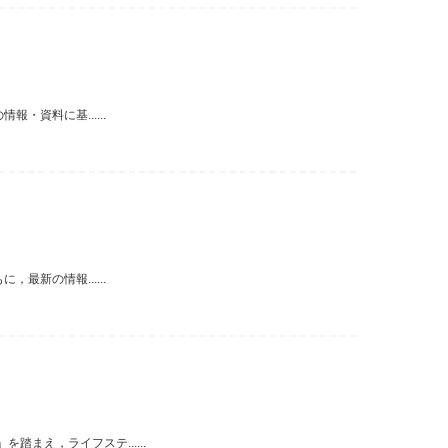
・資料に基......
最新の情報......
まえ，ライフステ......