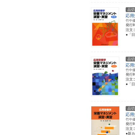
品切
応用
竹中
発行
注文コー
●「日
品切
応用
竹中
発行
注文コー
●「日
品切
応用
竹中
発行
注文コー
●新