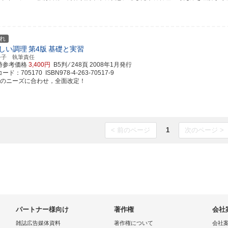
れ
しい調理
第4版
基礎と実習
令子 執筆責任
時参考価格
3,400円
B5判 ⁄ 248頁
2008年1月発行
ド：705170 ISBN978-4-263-70517-9
代のニーズに合わせ，全面改定！
< 前のページ
1
次のページ >
パートナー様向け
著作権
会社
雑誌広告媒体資料
著作権について
会社