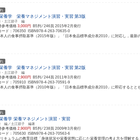
れ
栄養学 栄養マネジメント演習・実習
第3版
優・土江節子 編
時参考価格
3,000円
B5判 ⁄ 246頁
2015年2月発行
ド：706350 ISBN978-4-263-70635-0
本人の食事摂取基準（2015年版）」「日本食品標準成分表2010」に対応し，最新の情報
れ
栄養学 栄養マネジメント演習・実習
第2版
優・土江節子 編
時参考価格
2,900円
B5判 ⁄ 244頁
2011年3月発行
ド：705910 ISBN978-4-263-70591-9
本人の食事摂取基準（2010年版）」「日本食品標準成分表2010」に即応するとともに，
れ
栄養学 栄養マネジメント演習・実習
優 編／土江節子 編著
時参考価格
2,900円
B5判 ⁄ 238頁
2009年3月発行
ド：705630 ISBN978-4-263-70563-6
カリキュラムの教育目標「身体状況や栄養状態に応じた栄養管理の考え方を理解する」を踏