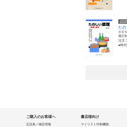
品切
たの
水谷
発行
注文コー
●時
ご購入のお客様へ
書店様向け
正誤表／補足情報
マイリスト印刷機能