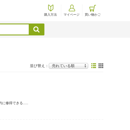
購入方法
マイページ
買い物かご
検索
並び替え：
得できる......