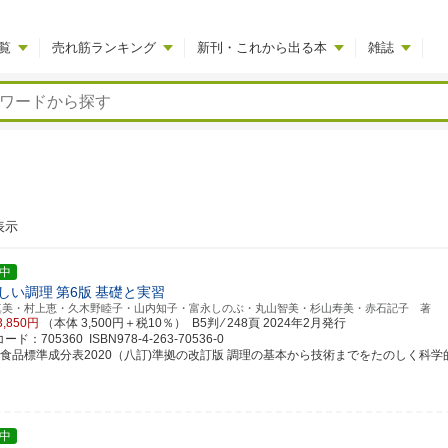
覧
売れ筋ランキング
新刊・これから出る本
雑誌
表示
中
しい調理
第6版
基礎と実習
真美・村上恵・久木野睦子・山内知子・富永しのぶ・丸山智美・杉山寿美・赤石記子 著
3,850円
（本体 3,500円＋税10％） B5判 ⁄ 248頁
2024年2月発行
ド：705360 ISBN978-4-263-70536-0
食品標準成分表2020（八訂)準拠の改訂版 調理の基本から技術までをたのしく科学的に修
中