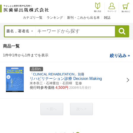
カテゴリ一覧
ランキング
新刊・これから出る本
雑誌
検索
商品一覧
1件中1件から1件までを表示
絞り込み »
品切れ
「CLINICAL REHABILITATION」別冊
リハビリテーション診療 Decision Making
米本恭三・石神重信・石田暉 監修
発行時参考価格
4,500円
2008年5月発行
< 前へ
次へ >