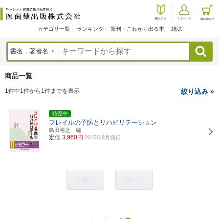
カテゴリ一覧
ランキング
新刊・これから出る本
雑誌
検索
商品一覧
1件中1件から1件までを表示
絞り込み »
発売中
フレイルの予防とリハビリテーション
島田裕之 編
定価
3,960円
2015年9月発行
< 前へ
次へ >