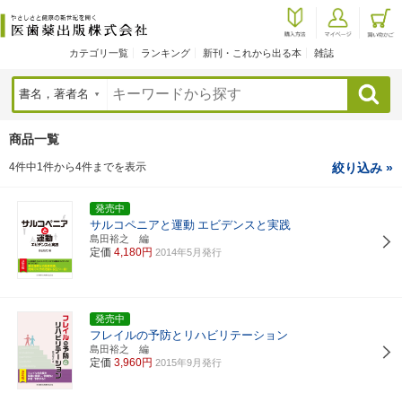
カテゴリ一覧
ランキング
新刊・これから出る本
雑誌
検索
商品一覧
4件中1件から4件までを表示
絞り込み »
発売中
サルコペニアと運動
エビデンスと実践
島田裕之 編
定価
4,180円
2014年5月発行
発売中
フレイルの予防とリハビリテーション
島田裕之 編
定価
3,960円
2015年9月発行