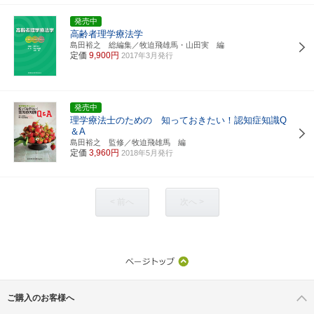
発売中
高齢者理学療法学
島田裕之 総編集／牧迫飛雄馬・山田実 編
定価
9,900円
2017年3月発行
発売中
理学療法士のための 知っておきたい！認知症知識Q
＆A
島田裕之 監修／牧迫飛雄馬 編
定価
3,960円
2018年5月発行
< 前へ
次へ >
ご購入のお客様へ