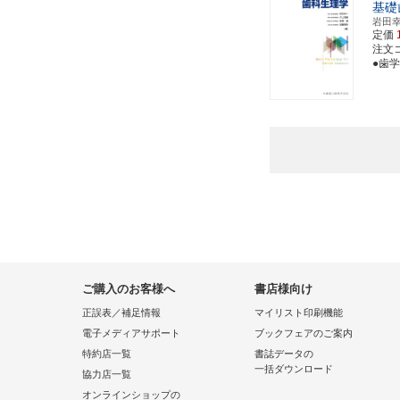
基礎
岩田
定価
注文コー
●歯
ご購入のお客様へ
書店様向け
正誤表／補足情報
マイリスト印刷機能
電子メディアサポート
ブックフェアのご案内
特約店一覧
書誌データの
一括ダウンロード
協力店一覧
オンラインショップの