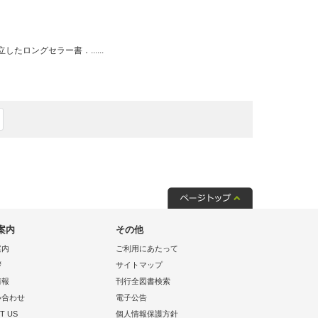
ロングセラー書．......
案内
その他
案内
ご利用にあたって
拶
サイトマップ
情報
刊行全図書検索
い合わせ
電子公告
T US
個人情報保護方針