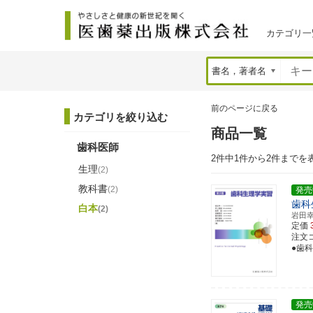
カテゴリ一
前のページに戻る
カテゴリを絞り込む
商品一覧
歯科医師
2件中1件から2件までを
生理
(2)
教科書
(2)
発売
歯科
白本
(2)
岩田
定価
注文コー
●歯
発売