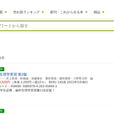
覧
売れ筋ランキング
新刊・これから出る本
雑誌
表示
中
生理学実習
第2版
幸一・井上富雄・舩橋誠・加藤隆史・重村憲徳・篠田雅路・小野堅太郎 編
3,520円
（本体 3,200円＋税10％） B5判 ⁄ 140頁
2022年3月発行
ド：458690 ISBN978-4-263-45869-3
科学生必携．歯科生理学実習書の決定版！
中