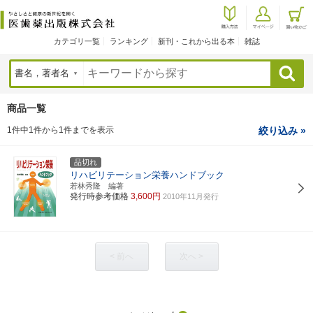
カテゴリ一覧
ランキング
新刊・これから出る本
雑誌
検索
商品一覧
1件中1件から1件までを表示
絞り込み »
品切れ
リハビリテーション栄養ハンドブック
若林秀隆 編著
発行時参考価格
3,600円
2010年11月発行
< 前へ
次へ >