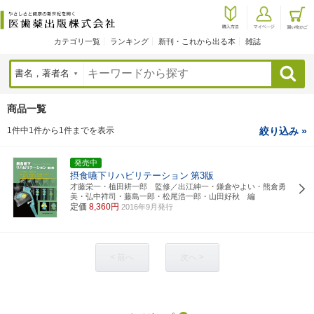
カテゴリ一覧
ランキング
新刊・これから出る本
雑誌
検索
商品一覧
1件中1件から1件までを表示
絞り込み »
発売中
摂食嚥下リハビリテーション
第3版
才藤栄一・植田耕一郎 監修／出江紳一・鎌倉やよい・熊倉勇
美・弘中祥司・藤島一郎・松尾浩一郎・山田好秋 編
定価
8,360円
2016年9月発行
< 前へ
次へ >