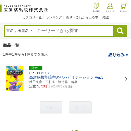
カテゴリ一覧
ランキング
新刊・これから出る本
雑誌
検索
商品一覧
1件中1件から1件までを表示
絞り込み »
発売中
CR BOOKS
高次脳機能障害のリハビリテーション
Ver.3
武田克彦・三村將・渡邉修 編著
定価
5,720円
2018年12月発行
< 前へ
次へ >