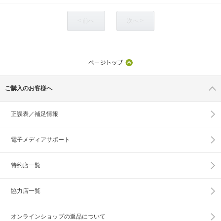
< 前へ
次へ >
ご購入のお客様へ
正誤表／補足情報
電子メディアサポート
特約店一覧
協力店一覧
オンラインショップの
返品について