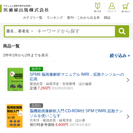
カテゴリ一覧
ランキング
新刊・これから出る本
雑誌
検索
商品一覧
2件中1件から2件までを表示
絞り込み »
発売中
SPM8 脳画像解析マニュアル
fMRI，拡散テンソルへの
応用
菊池吉晃・妹尾淳史・安保雅博 ほか編著
定価
7,260円
2012年8月発行
品切れ
脳機能画像解析入門
CD-ROM付
SPMでfMRI,拡散テン
ソルを使いこなす
月本洋・菊池吉晃・妹尾淳史 ほか著
発行時参考価格
6,600円
2007年4月発行