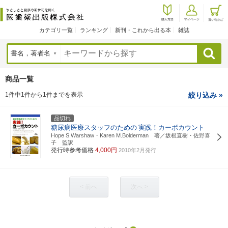
カテゴリ一覧
ランキング
新刊・これから出る本
雑誌
検索
商品一覧
1件中1件から1件までを表示
絞り込み »
品切れ
糖尿病医療スタッフのための
実践！カーボカウント
Hope S.Warshaw・Karen M.Bolderman 著／坂根直樹・佐野喜
子 監訳
発行時参考価格
4,000円
2010年2月発行
< 前へ
次へ >