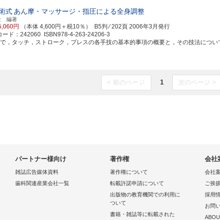
術式
あん摩・マッサージ・指圧による全身調整
俊 編著
5,060円
（本体 4,600円＋税10％） B5判 ⁄ 202頁
2006年3月発行
ド：242060 ISBN978-4-263-24206-3
解で，タッチ，ストローク，プレスの各手技の基本的事項の概要と，その技法について解説
< 前のページ
1
次のページ >
パートナー様向け
著作権
会社
雑誌広告媒体資料
著作権について
会社
歯科関連産業会社一覧
転載許諾申請について
ご挨
出版物の教育機関での利用に
採用
ついて
お問
書籍・雑誌等に転載された
ABOU