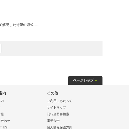
した待望の術式......
案内
その他
案内
ご利用にあたって
拶
サイトマップ
情報
刊行全図書検索
い合わせ
電子公告
T US
個人情報保護方針