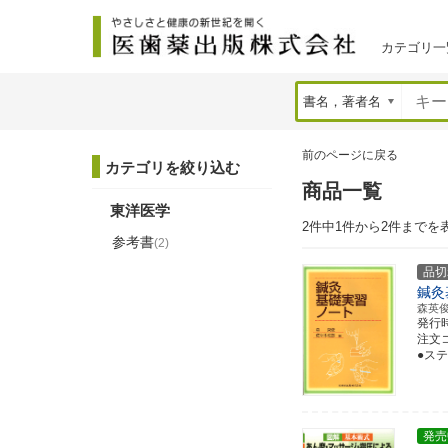
カテゴリ一
前のページに戻る
カテゴリを絞り込む
商品一覧
東洋医学
2件中1件から2件までを
参考書
(2)
品切
鍼灸
森英
発行
注文コー
●ス
発売