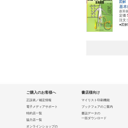
図解
基本
森英
定価
注文コー
●図
ご購入のお客様へ
書店様向け
正誤表／補足情報
マイリスト印刷機能
電子メディアサポート
ブックフェアのご案内
特約店一覧
書誌データの
一括ダウンロード
協力店一覧
オンラインショップの