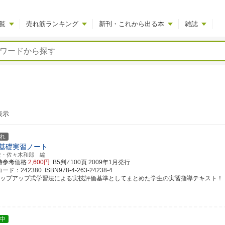
覧
売れ筋ランキング
新刊・これから出る本
雑誌
表示
れ
基礎実習ノート
俊・佐々木和郎 編
時参考価格
2,600円
B5判 ⁄ 100頁
2009年1月発行
ド：242380 ISBN978-4-263-24238-4
テップアップ式学習法による実技評価基準としてまとめた学生の実習指導テキスト！
中