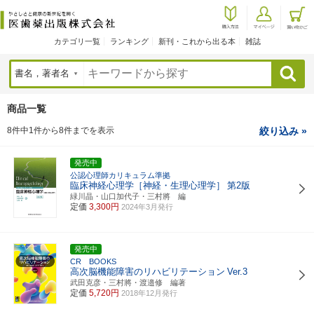
カテゴリ一覧
ランキング
新刊・これから出る本
雑誌
検索
商品一覧
8件中1件から8件までを表示
絞り込み »
発売中
公認心理師カリキュラム準拠
臨床神経心理学［神経・生理心理学］
第2版
緑川晶・山口加代子・三村將 編
定価
3,300円
2024年3月発行
発売中
CR BOOKS
高次脳機能障害のリハビリテーション
Ver.3
武田克彦・三村將・渡邉修 編著
定価
5,720円
2018年12月発行