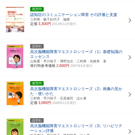
発売中
認知症のコミュニケーション障害
その評価と支援
三村將・飯干紀代子 編著
定価
3,300円
2013年12月発行
品切れ
高次脳機能障害マエストロシリーズ（1）基礎知識の
エッセンス
山鳥重・早川裕子・博野信次・三村將・先崎章 著
発行時参考価格
2,600円
2007年6月発行
発売中
高次脳機能障害マエストロシリーズ（2）画像の見か
た・使いかた
三村將・早川裕子・石原健司 ほか著
定価
3,080円
2006年11月発行
品切れ
高次脳機能障害マエストロシリーズ（3）リハビリテ
ーション評価