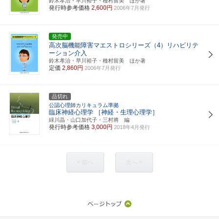
鈴木孝治・早川裕子・種村留美 ほか著
発行時参考価格
2,600円
2006年7月発行
発売中
高次脳機能障害マエストロシリーズ（4）リハビリテ
ーション介入
鈴木孝治・早川裕子・種村留美 ほか著
定価
2,860円
2006年7月発行
品切れ
公認心理師カリキュラム準拠
臨床神経心理学
［神経・生理心理学］
緑川晶・山口加代子・三村將 編
発行時参考価格
3,000円
2018年4月発行
< 前へ
次へ >