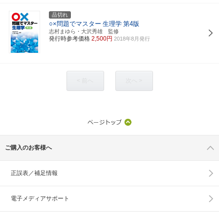
品切れ
○×問題でマスター
生理学
第4版
志村まゆら・大沢秀雄 監修
発行時参考価格
2,500円
2018年8月発行
< 前へ
次へ >
ご購入のお客様へ
正誤表／補足情報
電子メディアサポート