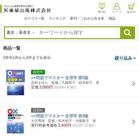
カテゴリ一覧
ランキング
新刊・これから出る本
雑誌
検索
商品一覧
3件中1件から3件までを表示
絞り込み »
発売中
○×問題でマスター
生理学
第5版
志村まゆら 監修／大橋敦子・鈴木郁子 著
定価
3,080円
2024年4月発行
品切れ
○×問題でマスター
生理学
第3版
大沢秀雄 監修／鈴木郁子・大橋敦子 著
発行時参考価格
2,400円
2013年1月発行