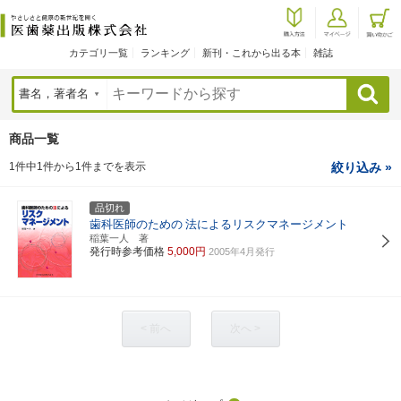
カテゴリ一覧
ランキング
新刊・これから出る本
雑誌
検索
商品一覧
1件中1件から1件までを表示
絞り込み »
品切れ
歯科医師のための
法によるリスクマネージメント
稲葉一人 著
発行時参考価格
5,000円
2005年4月発行
< 前へ
次へ >