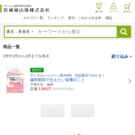
カテゴリ一覧
ランキング
新刊・これから出る本
雑誌
検索
商品一覧
1件中1件から1件までを表示
絞り込み »
発売中
デンタルハイジーンBOOKS 対話形式でわかる！
歯科医院で伝えたい栄養のこと
手塚文栄 編著
定価
3,960円
2024年5月発行
< 前へ
次へ >