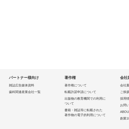
パートナー様向け
著作権
会社
雑誌広告媒体資料
著作権について
会社
歯科関連産業会社一覧
転載許諾申請について
ご挨
出版物の教育機関での利用に
採用
ついて
お問
書籍・雑誌等に転載された
ABOU
著作物の電子的利用について
創業1