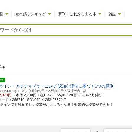
覧
売れ筋ランキング
新刊・これから出る本
雑誌
表示
中
ライン・アクティブラーニング
認知心理学に基づく5つの原則
phen M.Kosslyn 著／永井知代子・水野真由子・福澤一吉 訳
2,970円
（本体 2,700円＋税10％） A5判 ⁄ 128頁
2023年7月発行
ド：266710 ISBN978-4-263-26671-7
ンラインでも対面でも，授業がおもしろくなる！効果的な授業ができる！