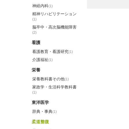
神経内科
(1)
精神リハビリテーション
(1)
脳卒中・高次脳機能障害
(2)
看護
看護教育・看護研究
(1)
介護福祉
(1)
栄養
栄養教科書その他
(1)
家政学・生活科学教科書
(1)
東洋医学
辞典・事典
(1)
柔道整復