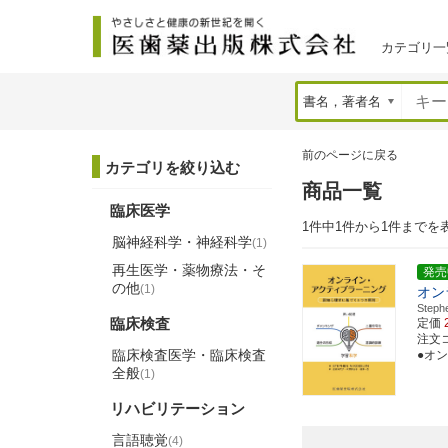
カテゴリ一
前のページに戻る
カテゴリを絞り込む
商品一覧
臨床医学
1件中1件から1件までを
脳神経科学・神経科学
(1)
再生医学・薬物療法・そ
発売
の他
(1)
オン
Ste
臨床検査
定価
注文コー
臨床検査医学・臨床検査
●オ
全般
(1)
リハビリテーション
言語聴覚
(4)