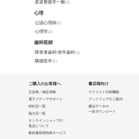
柔道整復学一般
(1)
心理
公認心理師
(1)
心理学
(1)
歯科医師
障害者歯科/老年歯科
(1)
隣接医学
(1)
ご購入のお客様へ
書店様向け
正誤表／補足情報
マイリスト印刷機能
電子メディアサポート
ブックフェアのご案内
特約店一覧
書誌データの
一括ダウンロード
協力店一覧
オンラインショップの
返品について
教科書採用特典サービス