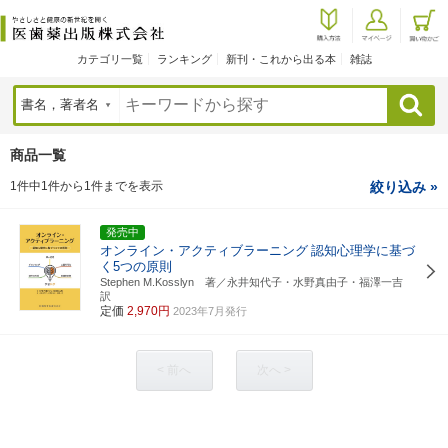
カテゴリ一覧
ランキング
新刊・これから出る本
雑誌
検索
商品一覧
1件中1件から1件までを表示
絞り込み »
発売中
オンライン・アクティブラーニング
認知心理学に基づ
く5つの原則
Stephen M.Kosslyn 著／永井知代子・水野真由子・福澤一吉
訳
定価
2,970円
2023年7月発行
< 前へ
次へ >