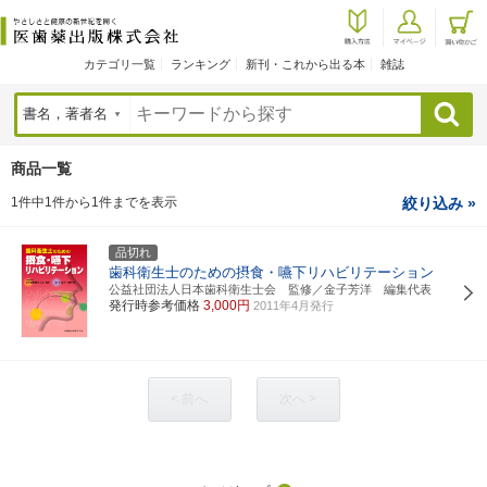
カテゴリ一覧
ランキング
新刊・これから出る本
雑誌
検索
商品一覧
1件中1件から1件までを表示
絞り込み »
品切れ
歯科衛生士のための摂食・嚥下リハビリテーション
公益社団法人日本歯科衛生士会 監修／金子芳洋 編集代表
発行時参考価格
3,000円
2011年4月発行
< 前へ
次へ >