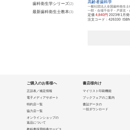
高齢者歯科学
歯科衛生学シリーズ
(2)
一般社団法人全国歯科衛生士
一郎・合場千佳子・戸原玄・
最新歯科衛生士教本
(3)
定価
4,840円
2023年1月
注文コード：426330 ISBN97
ご購入のお客様へ
書店様向け
正誤表／補足情報
マイリスト印刷機能
電子メディアサポート
ブックフェアのご案内
特約店一覧
書誌データの
一括ダウンロード
協力店一覧
オンラインショップの
返品について
教科書採用特典サービス