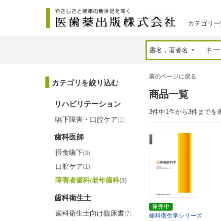
カテゴリ一
前のページに戻る
カテゴリを絞り込む
商品一覧
リハビリテーション
3件中1件から3件までを
嚥下障害・口腔ケア
(1)
歯科医師
摂食嚥下
(3)
口腔ケア
(1)
障害者歯科/老年歯科
(3)
歯科衛生士
発売中
歯科衛生士向け臨床書
(7)
歯科衛生学シリーズ