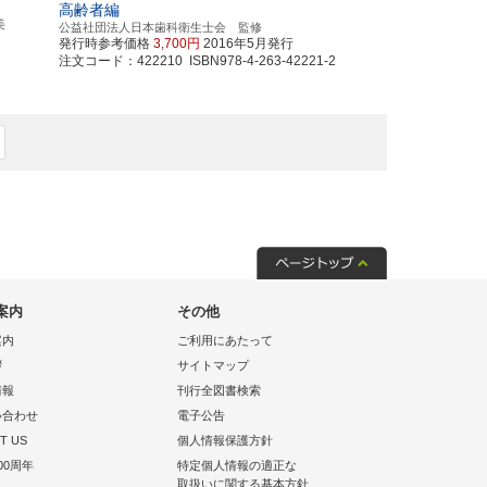
高齢者編
美
公益社団法人日本歯科衛生士会 監修
発行時参考価格
3,700円
2016年5月発行
注文コード：422210 ISBN978-4-263-42221-2
案内
その他
案内
ご利用にあたって
拶
サイトマップ
情報
刊行全図書検索
い合わせ
電子公告
T US
個人情報保護方針
00周年
特定個人情報の適正な
取扱いに関する基本方針