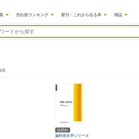
覧
売れ筋ランキング
新刊・これから出る本
雑誌
表示
品切れ
歯科衛生学シリーズ