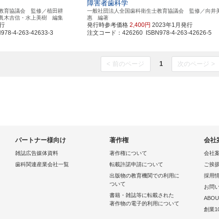
障害者歯科学
教育協議会 監修／植田耕
一般社団法人全国歯科衛生士教育協議会 監修／向井
眞木吉信・水上美樹 編集
惠 編著
発行
発行時参考価格
2,400円
2023年1月発行
8-4-263-42633-3
注文コード：426260 ISBN978-4-263-42626-5
< 前のページ
1
次のページ >
パートナー様向け
著作権
会社
雑誌広告媒体資料
著作権について
会社
歯科関連産業会社一覧
転載許諾申請について
ご挨
出版物の教育機関での利用に
採用
ついて
お問
書籍・雑誌等に転載された
ABOU
著作物の電子的利用について
創業1