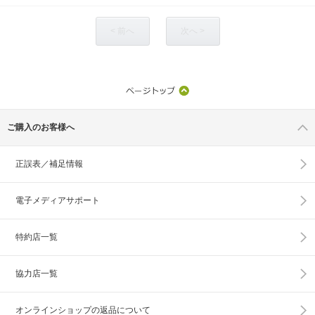
< 前へ
次へ >
ご購入のお客様へ
正誤表／補足情報
電子メディアサポート
特約店一覧
協力店一覧
オンラインショップの
返品について