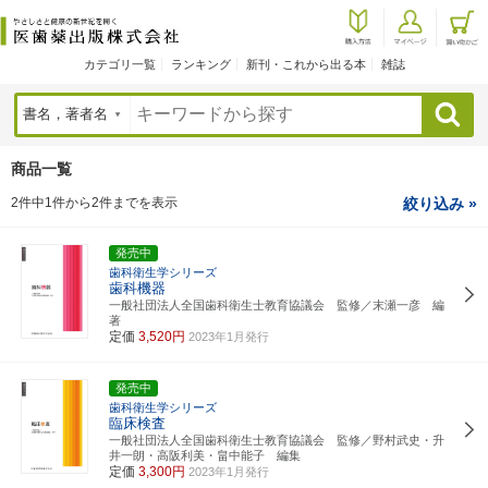
カテゴリ一覧
ランキング
新刊・これから出る本
雑誌
検索
商品一覧
2件中1件から2件までを表示
絞り込み »
発売中
歯科衛生学シリーズ
歯科機器
一般社団法人全国歯科衛生士教育協議会 監修／末瀬一彦 編
著
定価
3,520円
2023年1月発行
発売中
歯科衛生学シリーズ
臨床検査
一般社団法人全国歯科衛生士教育協議会 監修／野村武史・升
井一朗・高阪利美・畠中能子 編集
定価
3,300円
2023年1月発行