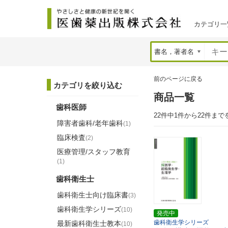
カテゴリ一
前のページに戻る
カテゴリを絞り込む
商品一覧
歯科医師
22件中1件から22件まで
障害者歯科/老年歯科
(1)
臨床検査
(2)
医療管理/スタッフ教育
(1)
歯科衛生士
歯科衛生士向け臨床書
(3)
歯科衛生学シリーズ
(10)
発売中
歯科衛生学シリーズ
最新歯科衛生士教本
(10)