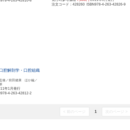
8-4-263-42810-8
注文コード：428260 ISBN978-4-263-42826-9
口腔解剖学・口腔組織
監修／前田健康 ほか編／
筆
011年1月発行
8-4-263-42812-2
< 前のページ
1
次のページ >