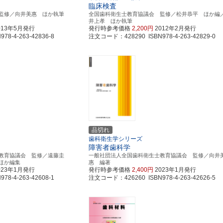
臨床検査
監修／向井美惠 ほか執筆
全国歯科衛生士教育協議会 監修／松井恭平 ほか編
井上孝 ほか執筆
013年5月発行
発行時参考価格
2,200円
2012年2月発行
8-4-263-42836-8
注文コード：428290 ISBN978-4-263-42829-0
品切れ
歯科衛生学シリーズ
障害者歯科学
教育協議会 監修／遠藤圭
一般社団法人全国歯科衛生士教育協議会 監修／向井
ほか編集
惠 編著
023年1月発行
発行時参考価格
2,400円
2023年1月発行
8-4-263-42608-1
注文コード：426260 ISBN978-4-263-42626-5