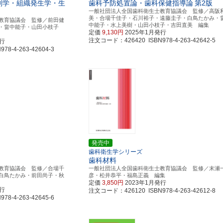
剖学・組織発生学・生
歯科予防処置論・歯科保健指導論
第2版
一般社団法人全国歯科衛生士教育協議会 監修／高阪
美・合場千佳子・石川裕子・遠藤圭子・白鳥たかみ・
教育協議会 監修／前田健
中能子・水上美樹・山田小枝子・吉田直美 編集
瞳・畠中能子・山田小枝子
定価
9,130円
2025年1月発行
注文コード：426420 ISBN978-4-263-42642-5
発行
8-4-263-42604-3
発売中
歯科衛生学シリーズ
歯科材料
教育協議会 監修／合場千
一般社団法人全国歯科衛生士教育協議会 監修／末瀬
白鳥たかみ・前田尚子・秋
彦・松井恭平・福島正義 編集
定価
3,850円
2023年1月発行
発行
注文コード：426120 ISBN978-4-263-42612-8
8-4-263-42645-6