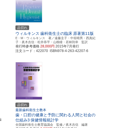
品切れ
ウィルキンス
歯科衛生士の臨床
原著第11版
E・M・ウィルキンス 著／遠藤圭子・中垣晴男・西真紀
子・眞木吉信・松井恭平・山根瞳・若林則幸 監訳
発行時参考価格
28,000円
2015年7月発行
注文コード：422070 ISBN978-4-263-42207-6
品切れ
最新歯科衛生士教本
歯・口腔の健康と予防に関わる人間と社会の
編
仕組み3
保健情報統計学
全国歯科衛生士教育協議会 監修／眞木吉信 編著