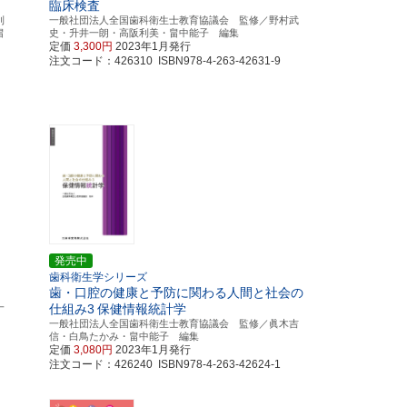
臨床検査
利
一般社団法人全国歯科衛生士教育協議会 監修／野村武
畠
史・升井一朗・高阪利美・畠中能子 編集
定価
3,300円
2023年1月発行
注文コード：426310 ISBN978-4-263-42631-9
発売中
歯科衛生学シリーズ
歯・口腔の健康と予防に関わる人間と社会の
一
仕組み3
保健情報統計学
一般社団法人全国歯科衛生士教育協議会 監修／眞木吉
信・白鳥たかみ・畠中能子 編集
定価
3,080円
2023年1月発行
注文コード：426240 ISBN978-4-263-42624-1