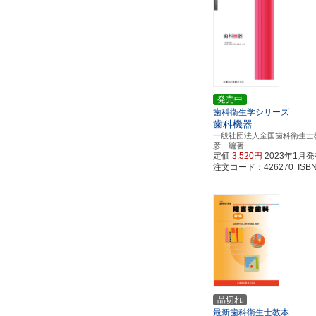
発売中
歯科衛生学シリーズ
歯科機器
一般社団法人全国歯科衛生士
彦 編著
定価
3,520円
2023年1月
注文コード：426270 ISBN97
品切れ
最新歯科衛生士教本