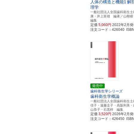
人体の構造と機能1
解
理学
一般社団法人全国歯科衛生士
康・井上富雄 編著／山根
編集
定価
5,060円
2022年2月
注文コード：426040 ISBN97
発売中
歯科衛生学シリーズ
歯科衛生学概論
一般社団法人全国歯科衛生士
佳子・遠藤圭子・高阪利美・
山恭子・石黒梓 編集
定価
3,520円
2026年2月
注文コード：426450 ISBN97