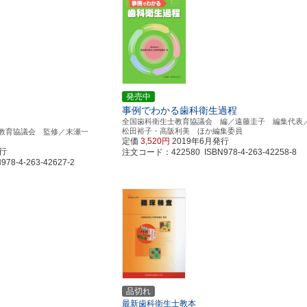
発売中
事例でわかる歯科衛生過程
全国歯科衛生士教育協議会 編／遠藤圭子 編集代表
松田裕子・高阪利美 ほか編集委員
教育協議会 監修／末瀬一
定価
3,520円
2019年6月発行
発行
注文コード：422580 ISBN978-4-263-42258-8
8-4-263-42627-2
品切れ
最新歯科衛生士教本