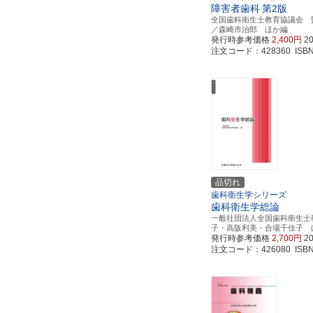
障害者歯科
第2版
全国歯科衛生士教育協議会 
／森崎市治郎 ほか編
発行時参考価格
2,400円
2
注文コード：428360 ISBN97
品切れ
歯科衛生学シリーズ
歯科衛生学総論
一般社団法人全国歯科衛生士
子・高阪利美・合場千佳子 
発行時参考価格
2,700円
2
注文コード：426080 ISBN97