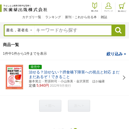
カテゴリ一覧
ランキング
新刊・これから出る本
雑誌
検索
商品一覧
1件中1件から1件までを表示
絞り込み »
発売中
治せる？治せない？摂食嚥下障害への視点と対応
まだ
まだあるぞ！できること
藤本篤士・野原幹司・小山珠美・金沢英哲 ほか編著
定価
5,940円
2022年9月発行
< 前へ
次へ >